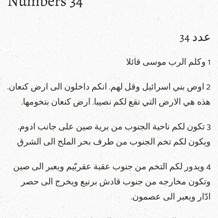
Numbers 34
عدد 34
1 وكلم الرب موسى قائلا
2 اوص بني اسرائيل وقل لهم. انكم داخلون الى ارض كنعان.
هذه هي الارض التي تقع لكم نصيبا. ارض كنعان بتخومها.
3 تكون لكم ناحية الجنوب من برية صين على جانب ادوم.
ويكون لكم تخم الجنوب من طرف بحر الملح الى الشرق
4 ويدور لكم التخم من جنوب عقبة عقربّيم ويعبر الى صين
وتكون مخارجه من جنوب قادش برنيع ويخرج الى حصر
ادّار ويعبر الى عصمون.