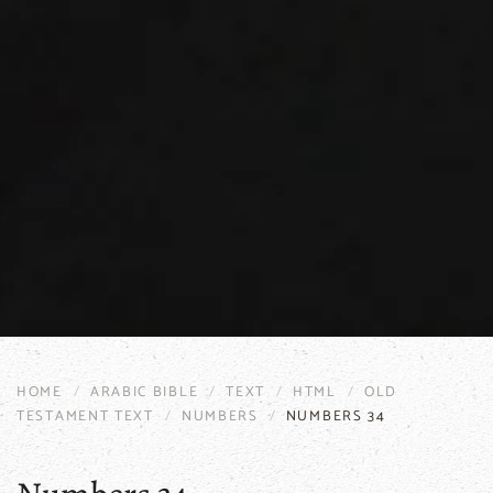
HOME
ARABIC BIBLE
TEXT
HTML
OLD
TESTAMENT TEXT
NUMBERS
NUMBERS 34